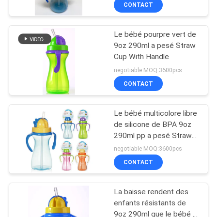
VISITE
CONTACT
D'USINE
Le bébé pourpre vert de
17
9oz 290ml a pesé Straw
CONTRÔLE
Cup With Handle
Bouteille de
DE
negotiable MOQ:3600pcs
mamelon de bébé
LA
CONTACT
QUALITÉ
Le bébé multicolore libre
de silicone de BPA 9oz
CONTACT
290ml pp a pesé Straw
6
Cup
negotiable MOQ:3600pcs
Biberons de bébé de
NOUVELLES
CONTACT
verre
La baisse rendent des
TOUS
enfants résistants de
LES
9oz 290ml que le bébé a