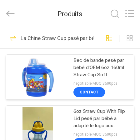
-
2026
Sundelight
Produits
Infant
products
Ltd..
All
Rights
APERÇU
48
Reserved.
La Chine Straw Cup pesé par bébé
Biberon de bébé
PRODUITS
nouveau-né
Bec de bande pesé par
bébé d'OEM 6oz 160ml
VIDÉOS
Straw Cup Soft
negotiable MOQ:3600pcs
A
CONTACT
50
PROPOS
Biberons de
6oz Straw Cup With Flip
DE
Lid pesé par bébé a
NOUS
polypropylène
adapté le logo aux
besoins du client
negotiable MOQ:3600pcs