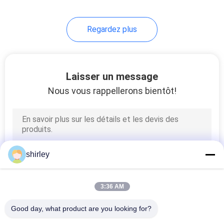
35
Regardez plus
Tasse de Sippy de
bébé
Laisser un message
Nous vous rappellerons bientôt!
21
Straw Cup pesé par
shirley
bébé
3:36 AM
Good day, what product are you looking for?