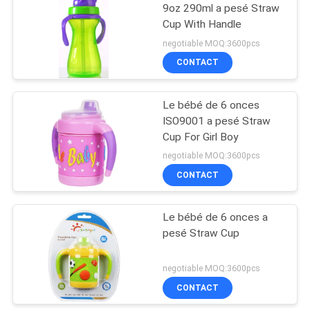
9oz 290ml a pesé Straw
Cup With Handle
31
negotiable MOQ:3600pcs
Cuvettes et cuillères
CONTACT
de alimentation de
Le bébé de 6 onces
bébé
ISO9001 a pesé Straw
Cup For Girl Boy
negotiable MOQ:3600pcs
CONTACT
17
Cuillère de
Le bébé de 6 onces a
pesé Straw Cup
alimentation de
bébé
negotiable MOQ:3600pcs
CONTACT