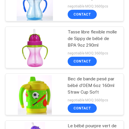
pesé Straw Cup
CAS
negotiable MOQ:3600pcs
CONTACT
33
SHOPPING
Mamelon de
Tasse libre flexible molle
de Sippy de bébé de
silicone de bébé
PLAN
BPA 9oz 290ml
DU
negotiable MOQ:3600pcs
CONTACT
SITE
Bec de bande pesé par
PRIVACY
37
bébé d'OEM 6oz 160ml
POLICY
Bébé Soother de
Straw Cup Soft
negotiable MOQ:3600pcs
silicone
CONTACT
Le bébé pourpre vert de