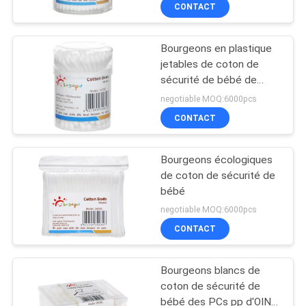
VISITE
CONTACT
D'USINE
Bourgeons en plastique
17
jetables de coton de
CONTRÔLE
sécurité de bébé de
Bouteille de
DE
bâton
negotiable MOQ:6000pcs
mamelon de bébé
LA
CONTACT
QUALITÉ
Bourgeons écologiques
de coton de sécurité de
CONTACT
bébé
6
negotiable MOQ:6000pcs
Biberons de bébé de
NOUVELLES
CONTACT
verre
Bourgeons blancs de
TOUS
coton de sécurité de
LES
bébé des PCs pp d'OIN