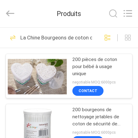
-
2026
Sundelight
Produits
Infant
products
Ltd..
All
Rights
APERÇU
48
Reserved.
La Chine Bourgeons de coton de sécurité de bébé
Biberon de bébé
PRODUITS
nouveau-né
200 pièces de coton
pour bébé à usage
VIDÉOS
unique
negotiable MOQ:6000pcs
A
CONTACT
50
PROPOS
Biberons de
200 bourgeons de
DE
nettoyage jetables de
NOUS
polypropylène
coton de sécurité de
bébé de PCs
negotiable MOQ:6000pcs