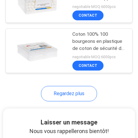
50
CAS
negotiable MOQ:6000pcs
CONTACT
33
SHOPPING
Mamelon de
Coton 100% 100
bourgeons en plastique
silicone de bébé
PLAN
de coton de sécurité de
bébé de bâton de PCs
DU
negotiable MOQ:6000pcs
CONTACT
SITE
PRIVACY
37
Regardez plus
POLICY
Bébé Soother de
silicone
Laisser un message
Nous vous rappellerons bientôt!