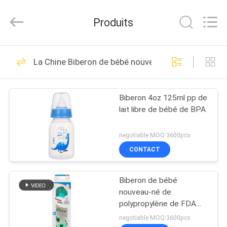
-
2026
Sundelight
Produits
Infant
products
Ltd..
All
Rights
APERÇU
48
Reserved.
La Chine Biberon de bébé nouveau-né
Biberon de bébé
PRODUITS
nouveau-né
Biberon 4oz 125ml pp de
lait libre de bébé de BPA
VIDÉOS
negotiable MOQ:3600pcs
A
CONTACT
50
PROPOS
Biberons de
Biberon de bébé
DE
nouveau-né de
NOUS
polypropylène
polypropylène de FDA
8oz 240ml pp
negotiable MOQ:3600pcs