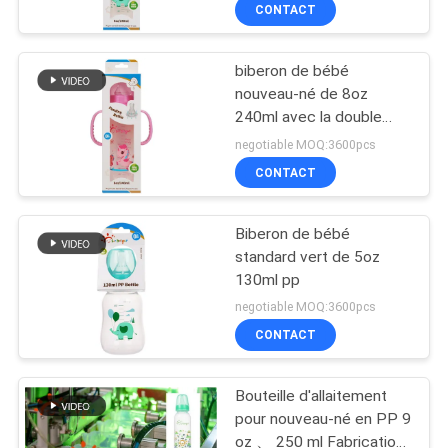
VISITE
CONTACT
D'USINE
biberon de bébé
17
nouveau-né de 8oz
CONTRÔLE
240ml avec la double
Bouteille de
DE
poignée pp
negotiable MOQ:3600pcs
mamelon de bébé
LA
CONTACT
QUALITÉ
Biberon de bébé
standard vert de 5oz
CONTACT
130ml pp
6
negotiable MOQ:3600pcs
Biberons de bébé de
NOUVELLES
CONTACT
verre
Bouteille d'allaitement
TOUS
pour nouveau-né en PP 9
LES
oz 、 250 ml Fabrication