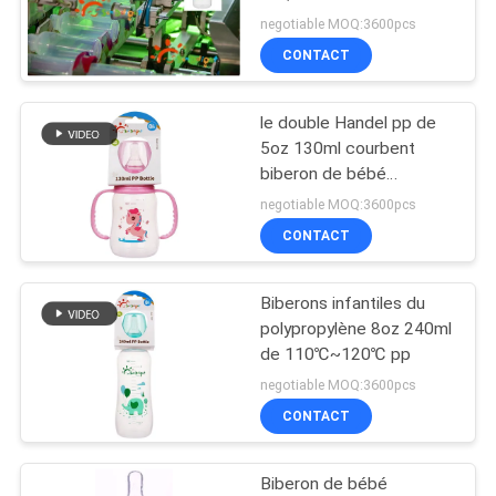
sans BPA
CAS
negotiable MOQ:3600pcs
CONTACT
33
SHOPPING
Mamelon de
le double Handel pp de
5oz 130ml courbent
silicone de bébé
PLAN
biberon de bébé
nouveau-né
DU
negotiable MOQ:3600pcs
CONTACT
SITE
Biberons infantiles du
PRIVACY
37
polypropylène 8oz 240ml
POLICY
Bébé Soother de
de 110℃~120℃ pp
negotiable MOQ:3600pcs
silicone
CONTACT
Biberon de bébé