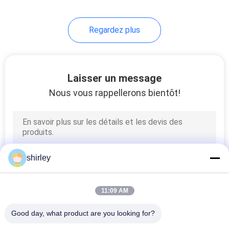
35
Regardez plus
Tasse de Sippy de
bébé
Laisser un message
Nous vous rappellerons bientôt!
21
Straw Cup pesé par
shirley
bébé
11:09 AM
Good day, what product are you looking for?