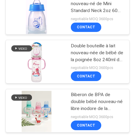
nouveau-né de Mini
Standard Neck 2oz 60ml
31
pp avec la boîte de
negotiable MOQ:3600pcs
fenêtre
Cuvettes et cuillères
CONTACT
de alimentation de
Double bouteille à lait
bébé
nouveau-née de bébé de
la poignée 8oz 240ml de
pp
negotiable MOQ:3600pcs
CONTACT
17
Cuillère de
Biberon de BPA de
double bébé nouveau-né
alimentation de
libre inodore de la
bébé
poignée pp
negotiable MOQ:3600pcs
CONTACT