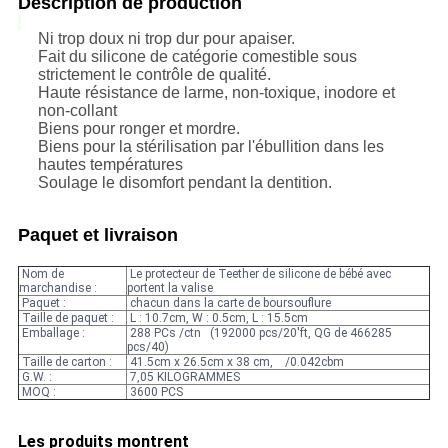
Description de production
Ni trop doux ni trop dur pour apaiser.
Fait du silicone de catégorie comestible sous
strictement le contrôle de qualité.
Haute résistance de larme, non-toxique, inodore et
non-collant
Biens pour ronger et mordre.
Biens pour la stérilisation par l'ébullition dans les
hautes températures
Soulage le disomfort pendant la dentition.
Paquet et livraison
Nom de
Le protecteur de Teether de silicone de bébé avec
marchandise :
portent la valise
Paquet :
chacun dans la carte de boursouflure
Taille de paquet :
L : 10.7cm, W : 0.5cm, L : 15.5cm
Emballage :
288 PCs /ctn (192000 pcs/20'ft, QG de 466285
pcs/40)
Taille de carton :
41.5cm x 26.5cm x 38 cm, /0.042cbm
G.W. :
7,05 KILOGRAMMES
MOQ :
3600 PCS
Les produits montrent