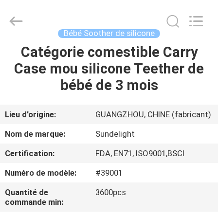
-
2026
Sundelight
Infant
products
Bébé Soother de silicone
Ltd..
All
Rights
Catégorie comestible Carry
APERÇU
Reserved.
Case mou silicone Teether de
PRODUITS
bébé de 3 mois
VIDÉOS
Lieu d'origine:
GUANGZHOU, CHINE (fabricant)
Nom de marque:
Sundelight
A
Certification:
FDA, EN71, ISO9001,BSCI
PROPOS
Numéro de modèle:
#39001
DE
NOUS
Quantité de
3600pcs
commande min: