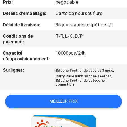
Prix:
negotiable
VISITE
D'USINE
Détails d'emballage:
Carte de boursouflure
Délai de livraison:
35 jours après dépôt de t/t
CONTRÔLE
Conditions de
T/T, L/C, D/P
DE
paiement:
LA
Capacité
10000pcs/24h
d'approvisionnement:
QUALITÉ
Surligner:
,
Silicone Teether de bébé de 3 mois
,
Carry Case Baby Silicone Teether
CONTACT
Silicone Teether de catégorie
comestible
NOUVELLES
MEILLEUR PRIX
TOUS
LES