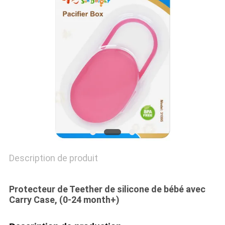
CAS
SHOPPING
PLAN
DU
SITE
PRIVACY
POLICY
Description de produit
Protecteur de Teether de silicone de bébé
avec
Carry Case, (0-24 month+)