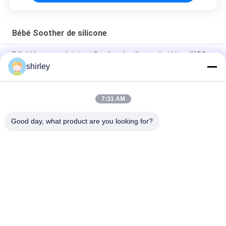
Bébé Soother de silicone
Bébé bleu rose résistant Soother de silicone de tétine d'ABS
de larme
shirley
Tétine liquide inodore de Soothie de bébé en caoutchouc de
silicone de FDA
7:31 AM
Tétine molle libre de Soother de bébé de silicone d'ABS de BPA
Good day, what product are you looking for?
Catégories populaires
Tous
Biberon De Bébé 
Biberons De 
Nouveau-Né
Polypropylène
Bouteille De 
Biberons De Bébé 
Mamelon De Bébé
De Verre