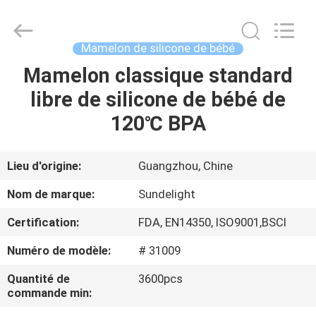
-
2026
Sundelight
Infant
products
Mamelon de silicone de bébé
Ltd..
All
Rights
Mamelon classique standard
APERÇU
Reserved.
libre de silicone de bébé de
PRODUITS
120℃ BPA
VIDÉOS
Lieu d'origine:
Guangzhou, Chine
Nom de marque:
Sundelight
A
Certification:
FDA, EN14350, ISO9001,BSCI
PROPOS
Numéro de modèle:
# 31009
DE
NOUS
Quantité de
3600pcs
commande min: