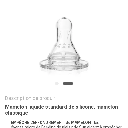
CAS
SHOPPING
PLAN
DU
SITE
PRIVACY
POLICY
Description de produit
Mamelon liquide standard de silicone, mamelon
classique
EMPÊCHE L'EFFONDREMENT de MAMELON
- les
évents micro de Feeding de plaisir de Sun aident à empêcher