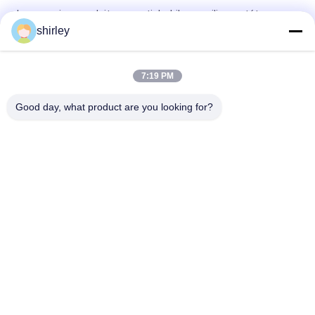
Les premiers produits essentiels, biberon silicone, tétons,
débit lent.
shirley
Col standard de l'usine, tétons de bébé, tétons de silicone
liquide sans BPA
7:19 PM
Fabrication de brochettes pour bébés
Good day, what product are you looking for?
Catégories populaires
Tous
Biberon De Bébé 
Biberons De 
Nouveau-Né
Polypropylène
Bouteille De 
Biberons De Bébé 
Mamelon De Bébé
De Verre
Mamelon De 
Bébé Soother De 
Silicone De Bébé
Silicone
Cuvettes Et 
Cuillère De 