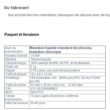
Du fabricant
Sun enchantent les mamelons classiques de silicone avec de la pr
Paquet et livraison
Mamelon liquide standard de silicone,
Nom de
marchandise :
mamelon classique
Nombre d'article :
31009
Matériel :
Silicone liquide
Caractéristique :
100% exempt de BPA, de PVC, et de phtalates
Poids net :
5.1g
Paquet :
2 PCs dans une carte de boursouflure
Taille de paquet :
10 x 4,5 x 14 cm
Emballage :
288 ensembles /ctn (8800 pcs/20'ft, QG de 215200
pcs/40)
Taille de carton :
52.5cm x 35cm x 49,5 cm, /0.091cbm
G.W. :
6,91 KILOGRAMMES
MOQ :
3600 PCS
Temps
15 jours après illustration confirmés.
d'échantillon :
Délai de livraison
30-45 jours.
: