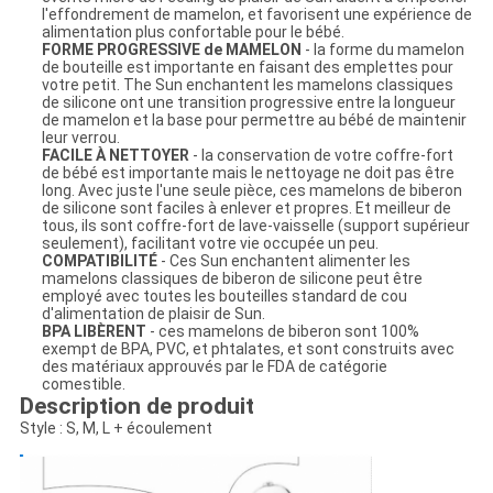
l'effondrement de mamelon, et favorisent une expérience de
alimentation plus confortable pour le bébé.
FORME PROGRESSIVE de MAMELON
- la forme du mamelon
de bouteille est importante en faisant des emplettes pour
votre petit. The Sun enchantent les mamelons classiques
de silicone ont une transition progressive entre la longueur
de mamelon et la base pour permettre au bébé de maintenir
leur verrou.
FACILE À NETTOYER
- la conservation de votre coffre-fort
de bébé est importante mais le nettoyage ne doit pas être
long. Avec juste l'une seule pièce, ces mamelons de biberon
de silicone sont faciles à enlever et propres. Et meilleur de
tous, ils sont coffre-fort de lave-vaisselle (support supérieur
seulement), facilitant votre vie occupée un peu.
COMPATIBILITÉ
- Ces Sun enchantent alimenter les
mamelons classiques de biberon de silicone peut être
employé avec toutes les bouteilles standard de cou
d'alimentation de plaisir de Sun.
BPA LIBÈRENT
- ces mamelons de biberon sont 100%
exempt de BPA, PVC, et phtalates, et sont construits avec
des matériaux approuvés par le FDA de catégorie
comestible.
Description de produit
Style : S, M, L + écoulement