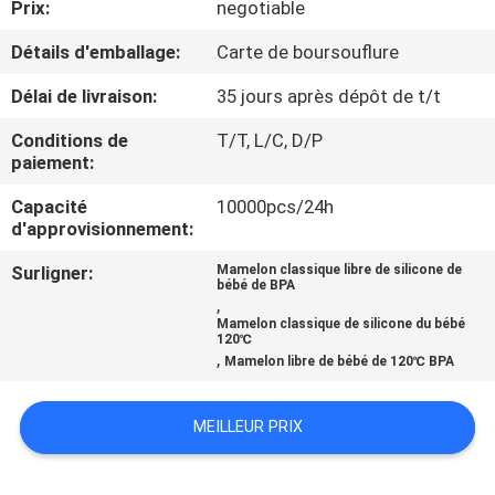
Prix:
negotiable
VISITE
D'USINE
Détails d'emballage:
Carte de boursouflure
Délai de livraison:
35 jours après dépôt de t/t
CONTRÔLE
Conditions de
T/T, L/C, D/P
DE
paiement:
LA
Capacité
10000pcs/24h
d'approvisionnement:
QUALITÉ
Surligner:
Mamelon classique libre de silicone de
bébé de BPA
CONTACT
,
Mamelon classique de silicone du bébé
120℃
,
Mamelon libre de bébé de 120℃ BPA
NOUVELLES
MEILLEUR PRIX
TOUS
LES