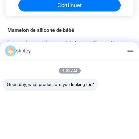
Continuer
Mamelon de silicone de bébé
Les premiers produits essentiels, biberon silicone, tétons,
débit lent.
shirley
Col standard de l'usine, tétons de bébé, tétons de silicone
liquide sans BPA
6:01 AM
Fabrication de brochettes pour bébés
Good day, what product are you looking for?
Catégories populaires
Tous
Biberon De Bébé 
Biberons De 
Nouveau-Né
Polypropylène
Bouteille De 
Biberons De Bébé 