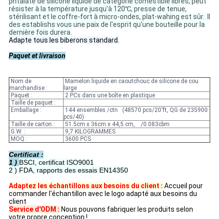
phtalate de silicone liquide de catégorie comestible libres, peut
résister à la température jusqu'à 120℃, presse de tenue,
stérilisant et le coffre-fort à micro-ondes, plat-wahing est sûr. Il
des establishs vous une paix de l'esprit qu'une bouteille pour la
dernière fois durera.
Adapte tous les biberons standard.
Paquet et livraison
Nom de
Mamelon liquide en caoutchouc de silicone de cou
marchandise :
large
Paquet :
2 PCs dans une boîte en plastique
Taille de paquet :
Emballage :
144 ensembles /ctn (48570 pcs/20'ft, QG de 235900
pcs/40)
Taille de carton :
51.5cm x 36cm x 44,5 cm, /0.083cbm
G.W. :
9,7 KILOGRAMMES
MOQ :
3600 PCS
Certificat :
1 )
BSCI, certificat ISO9001
2 )
FDA, rapports des essais EN14350
Adaptez les échantillons aux besoins du client :
Accueil pour
commander l'échantillon avec le logo adapté aux besoins du
client
Service d'ODM :
Nous pouvons fabriquer les produits selon
votre propre conception !