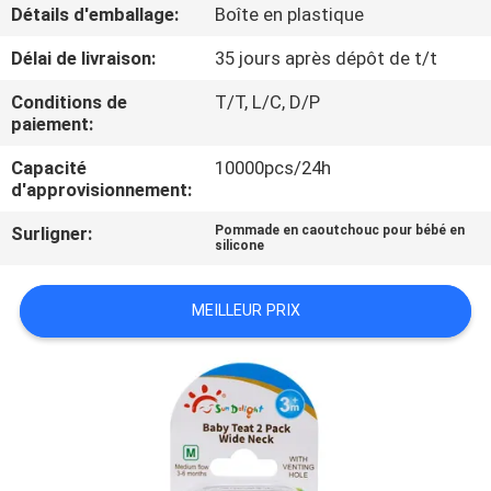
VISITE
Détails d'emballage:
Boîte en plastique
D'USINE
Délai de livraison:
35 jours après dépôt de t/t
Conditions de
T/T, L/C, D/P
CONTRÔLE
paiement:
DE
Capacité
10000pcs/24h
d'approvisionnement:
LA
QUALITÉ
Surligner:
Pommade en caoutchouc pour bébé en
silicone
CONTACT
MEILLEUR PRIX
NOUVELLES
TOUS
LES