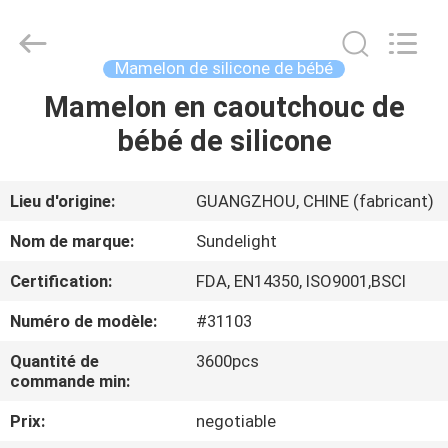
-
2026
Sundelight
Infant
products
Mamelon de silicone de bébé
Ltd..
All
Rights
Mamelon en caoutchouc de
APERÇU
Reserved.
bébé de silicone
PRODUITS
Lieu d'origine:
GUANGZHOU, CHINE (fabricant)
VIDÉOS
Nom de marque:
Sundelight
Certification:
FDA, EN14350, ISO9001,BSCI
A
Numéro de modèle:
#31103
PROPOS
DE
Quantité de
3600pcs
commande min:
NOUS
Prix:
negotiable