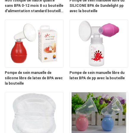
Non toxique de haute qualité
Pompe de sein manuelle libre du
CAS
sans BPA 0-12 mois 8 oz bouteille
SILICONE BPA de Sundelight pp
d'alimentation standard bouteille
avec la bouteille
de lait anti-colique à flux lent
SHOPPING
PLAN
DU
SITE
Pompe de sein manuelle de
Pompe de sein manuelle libre du
silicone libre de latex de BPA avec
latex BPA de pp avec la bouteille
PRIVACY
la bouteille
POLICY