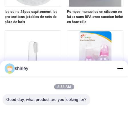
les soins 24pcs capitonnent les
Pompes manuelles en silicone en
protections jetables de sein de
latex sans BPA avec succion bébé
pâte de bois
en bouteille
shirley
Brosse infantile de Teether de
Pompe de sein manuelle libre du
bébé de brosse à dents de
latex BPA de pp avec la bouteille
8:58 AM
silicone de doigt de bébé
Good day, what product are you looking for?