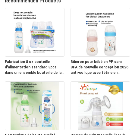
Recommended Products
VISITE
D'USINE
CONTRÔLE
DE
LA
Fabrication 8 oz bouteille
Biberon pour bébé en PP sans
QUALITÉ
d'alimentation standard 3pcs
BPA de nouvelle conception 2026
dans un ensemble bouteille de lait
anti-colique avec tétine en
anti-colique à flux lent
silicone 0-12 mois
CONTACT
NOUVELLES
TOUS
LES