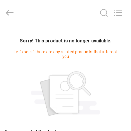
-
2026
Sundelight
Infant
products
Ltd..
All
Rights
APERÇU
Reserved.
Sorry! This product is no longer available.
PRODUITS
Let's see if there are any related products that interest
you
VIDÉOS
A
PROPOS
DE
NOUS