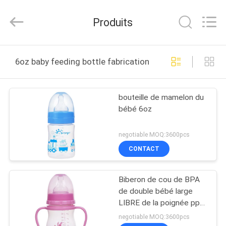
-
2026
Sundelight
Produits
Infant
products
Ltd..
All
Rights
APERÇU
Reserved.
6oz baby feeding bottle fabrication en ligne
PRODUITS
bouteille de mamelon du
bébé 6oz
VIDÉOS
negotiable MOQ:3600pcs
A
CONTACT
PROPOS
Biberon de cou de BPA
DE
de double bébé large
NOUS
LIBRE de la poignée pp
6oz
negotiable MOQ:3600pcs