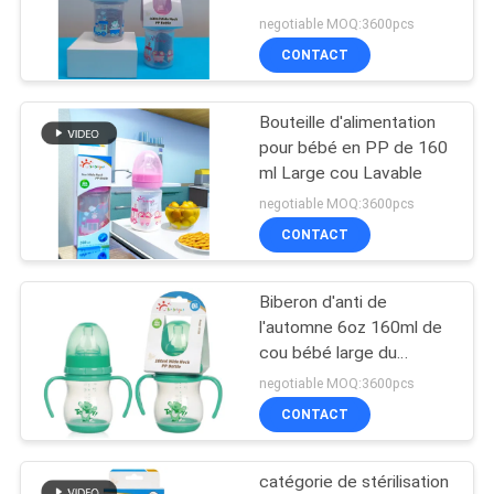
CAS
negotiable MOQ:3600pcs
CONTACT
SHOPPING
Bouteille d'alimentation
pour bébé en PP de 160
PLAN
ml Large cou Lavable
DU
negotiable MOQ:3600pcs
CONTACT
SITE
Biberon d'anti de
PRIVACY
l'automne 6oz 160ml de
POLICY
cou bébé large du
silicone pp
negotiable MOQ:3600pcs
CONTACT
catégorie de stérilisation