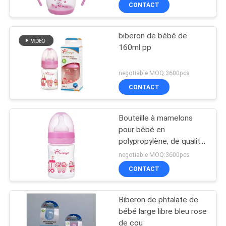
VISITE
CONTACT
D'USINE
biberon de bébé de
160ml pp
CONTRÔLE
DE
negotiable MOQ:3600pcs
LA
CONTACT
QUALITÉ
Bouteille à mamelons
pour bébé en
CONTACT
polypropylène, de qualité
alimentaire sûre et non
negotiable MOQ:3600pcs
toxique
NOUVELLES
CONTACT
Biberon de phtalate de
TOUS
bébé large libre bleu rose
LES
de cou